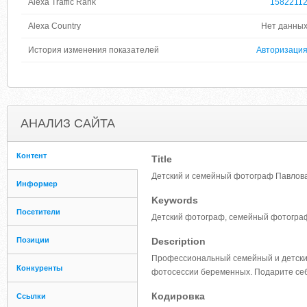
Alexa Traffic Rank
1582211
Alexa Country
Нет данны
История изменения показателей
Авторизаци
АНАЛИЗ САЙТА
Контент
Title
Детский и семейный фотограф Павлова
Информер
Keywords
Посетители
Детский фотограф, семейный фотограф
Позиции
Description
Профессиональный семейный и детский
Конкуренты
фотосессии беременных. Подарите се
Кодировка
Ссылки