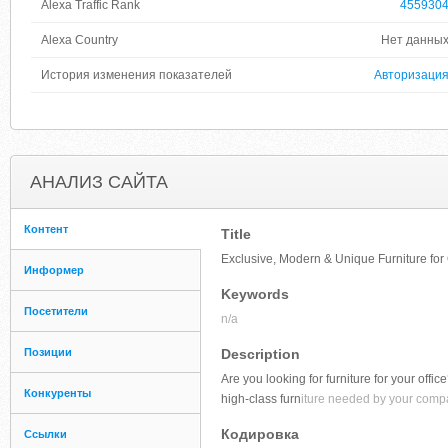
Alexa Traffic Rank
455930
Alexa Country
Нет данны
История изменения показателей
Авторизаци
АНАЛИЗ САЙТА
Контент
Title
Exclusive, Modern & Unique Furniture for 
Информер
Keywords
Посетители
n/a
Позиции
Description
Are you looking for furniture for your offi
Конкуренты
high-class furn
iture needed by your comp
Кодировка
Ссылки