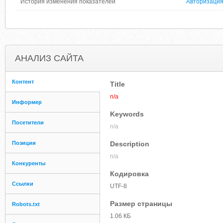
История изменения показателей
Авторизаци
АНАЛИЗ САЙТА
Контент
Title
n/a
Информер
Keywords
Посетители
n/a
Позиции
Description
n/a
Конкуренты
Кодировка
Ссылки
UTF-8
Размер страницы
Robots.txt
1.06 КБ