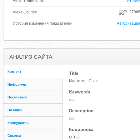
Alexa Traffic Rank
81269
2796
Alexa Country
История изменения показателей
Авторизаци
АНАЛИЗ САЙТА
Контент
Title
Маркетинг Союз
Информер
Keywords
Посетители
n/a
Позиции
Description
n/a
Конкуренты
Кодировка
Ссылки
UTF-8