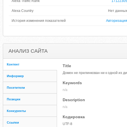
Alexa Traffic Rank
1712230
Alexa Country
Нет данны
История изменения показателей
Авторизаци
АНАЛИЗ САЙТА
Контент
Title
Домен не прилинкован ни к одной из д
Информер
Keywords
Посетители
n/a
Позиции
Description
n/a
Конкуренты
Кодировка
Ссылки
UTF-8