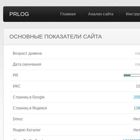
PRLOG
Главная
Анализ сайта
Инстру
ОСНОВНЫЕ ПОКАЗАТЕЛИ САЙТА
Возраст домена
n/
Дата окончания
n/
PR
ИКС
1
Страниц в Google
20
Страниц в Яндексе
13
Dmoz
Не
Яндекс Каталог
Не