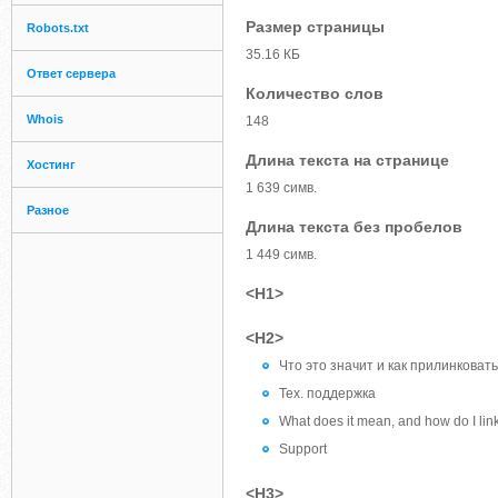
Размер страницы
Robots.txt
35.16 КБ
Ответ сервера
Количество слов
Whois
148
Длина текста на странице
Хостинг
1 639 симв.
Разное
Длина текста без пробелов
1 449 симв.
<H1>
<H2>
Что это значит и как прилинковат
Тех. поддержка
What does it mean, and how do I link
Support
<H3>