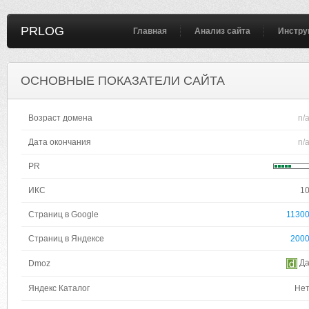
PRLOG
Главная
Анализ сайта
Инстру
ОСНОВНЫЕ ПОКАЗАТЕЛИ САЙТА
Возраст домена
n/
Дата окончания
n/
PR
ИКС
1
Страниц в Google
1130
Страниц в Яндексе
200
Д
Dmoz
Яндекс Каталог
Не