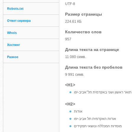
UTF-8
Robots.txt
Размер страницы
Ответ сервера
224.61 КБ
Количество слов
Whois
957
Хостинг
Длина текста на странице
11 080 симв.
Разное
Длина текста без пробелов
9 991 симв.
<H1>
 תואר ראשון ושני באקדמית תל־אביב-יפו
<H2>
אודות
אודות האקדמית תל אביב-יפו
מוסדות המכללה ונושאי תפקידים