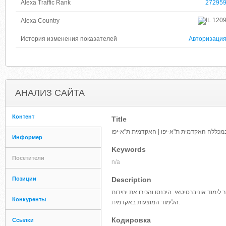
Alexa Traffic Rank
27295
120
Alexa Country
История изменения показателей
Авторизаци
АНАЛИЗ САЙТА
Контент
Title
במכללה האקדמית ת"א-יפו | האקדמית ת"א-יפו
Информер
Keywords
Посетители
n/a
Позиции
Description
ימוד אוניברסיטאי. היכנסו והכירו את יחידות
Конкуренты
ת.
הלימוד המוצעות באקדמי
Кодировка
Ссылки