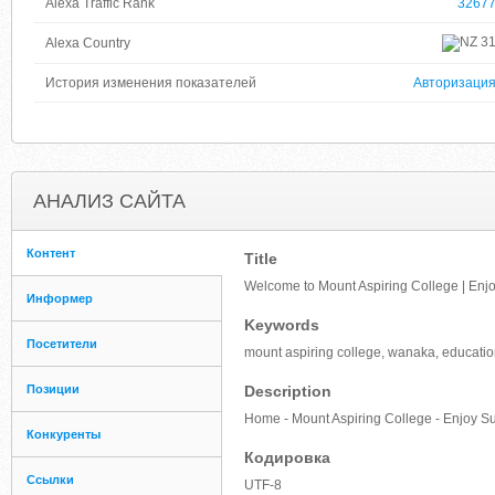
Alexa Traffic Rank
3267
3
Alexa Country
История изменения показателей
Авторизаци
АНАЛИЗ САЙТА
Контент
Title
Welcome to Mount Aspiring College | Enj
Информер
Keywords
Посетители
mount aspiring college, wanaka, education,
Позиции
Description
Home - Mount Aspiring College - Enjoy S
Конкуренты
Кодировка
Ссылки
UTF-8