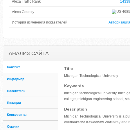
Alexa Traffic Rank
1433
468
Alexa Country
История изменения показателей
Авторизаци
АНАЛИЗ САЙТА
Контент
Title
Michigan Technological University
Информер
Keywords
Посетители
michigan technological university, michig
college, michigan engineering school, sc
Позиции
Description
Конкуренты
Michigan Technological University is a p
overlooks the Keweenaw Wat
erway and i
Ссылки