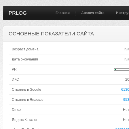
PRLOG
Главная
Анализ сайта
Инстру
ОСНОВНЫЕ ПОКАЗАТЕЛИ САЙТА
Возраст домена
n/
Дата окончания
n/
PR
ИКС
2
Страниц в Google
613
Страниц в Яндексе
95
Dmoz
Не
Яндекс Каталог
Не