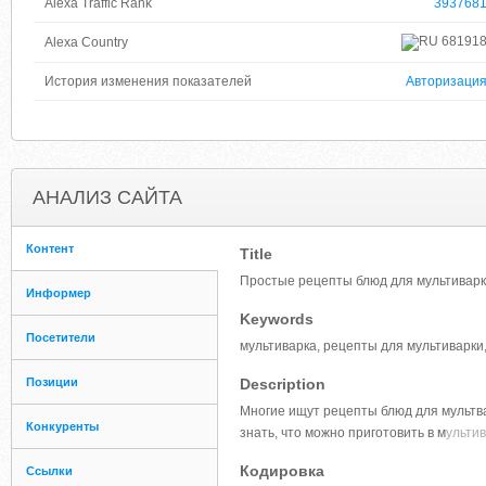
Alexa Traffic Rank
393768
68191
Alexa Country
История изменения показателей
Авторизаци
АНАЛИЗ САЙТА
Контент
Title
Простые рецепты блюд для мультиварки
Информер
Keywords
Посетители
мультиварка, рецепты для мультиварки,
Позиции
Description
Многие ищут рецепты блюд для мультвар
Конкуренты
знать, что можно приготовить в м
ультив
Кодировка
Ссылки