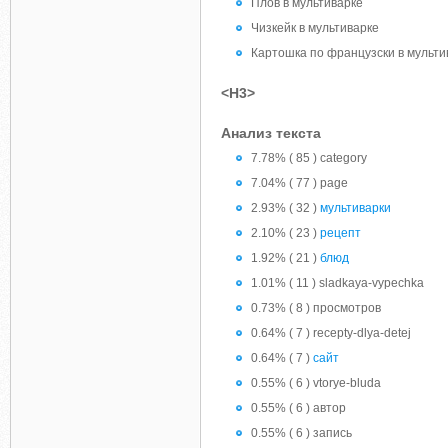
Плов в мультиварке
Чизкейк в мультиварке
Картошка по французски в мульти
<H3>
Анализ текста
7.78% ( 85 ) category
7.04% ( 77 ) page
2.93% ( 32 )
мультиварки
2.10% ( 23 )
рецепт
1.92% ( 21 )
блюд
1.01% ( 11 ) sladkaya-vypechka
0.73% ( 8 ) просмотров
0.64% ( 7 ) recepty-dlya-detej
0.64% ( 7 )
сайт
0.55% ( 6 ) vtorye-bluda
0.55% ( 6 ) автор
0.55% ( 6 ) запись