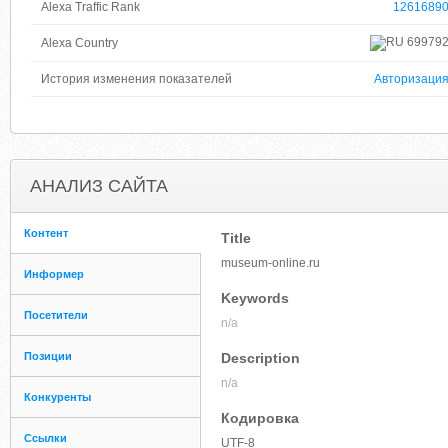
Alexa Traffic Rank
1261689
69979
Alexa Country
История изменения показателей
Авторизаци
АНАЛИЗ САЙТА
Контент
Title
museum-online.ru
Информер
Keywords
Посетители
n/a
Позиции
Description
n/a
Конкуренты
Кодировка
Ссылки
UTF-8