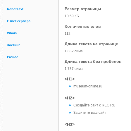
Размер страницы
Robots.txt
10.59 КБ
Ответ сервера
Количество слов
Whois
112
Длина текста на странице
Хостинг
1 882 симв.
Разное
Длина текста без пробелов
1 737 симв.
<H1>
museum-online.ru
<H2>
Создайте сайт c REG.RU
Защитите ваш сайт
<H3>