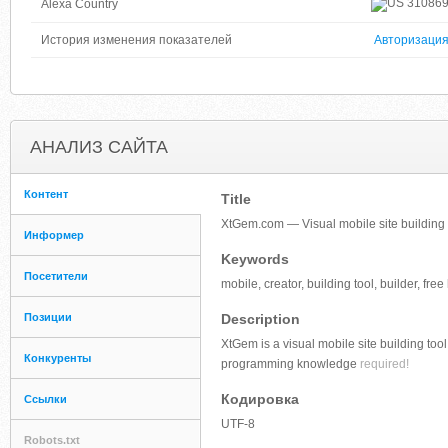
31086
Alexa Country
История изменения показателей
Авторизаци
АНАЛИЗ САЙТА
Контент
Title
XtGem.com — Visual mobile site building 
Информер
Keywords
Посетители
mobile, creator, building tool, builder, fre
Позиции
Description
XtGem is a visual mobile site building too
Конкуренты
programming knowledge
required!
Кодировка
Ссылки
UTF-8
Robots.txt