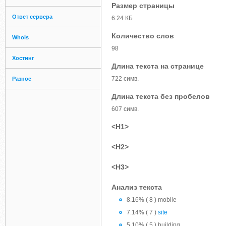
Размер страницы
Ответ сервера
6.24 КБ
Количество слов
Whois
98
Хостинг
Длина текста на странице
722 симв.
Разное
Длина текста без пробелов
607 симв.
<H1>
<H2>
<H3>
Анализ текста
8.16% ( 8 ) mobile
7.14% ( 7 )
site
5.10% ( 5 ) building