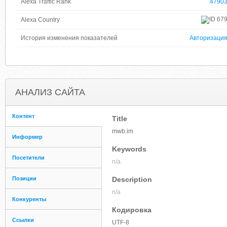
Alexa Traffic Rank
4790
67
Alexa Country
История изменения показателей
Авторизаци
АНАЛИЗ САЙТА
Контент
Title
mwb.im
Информер
Keywords
Посетители
n/a
Позиции
Description
n/a
Конкуренты
Кодировка
Ссылки
UTF-8