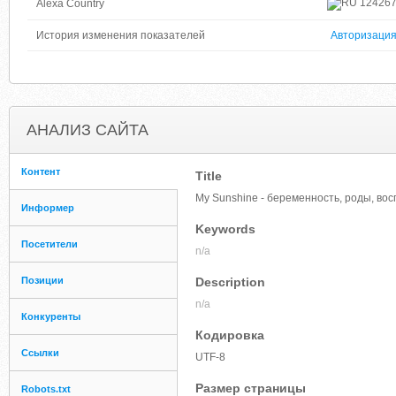
12426
Alexa Country
История изменения показателей
Авторизаци
АНАЛИЗ САЙТА
Контент
Title
My Sunshine - беременность, роды, во
Информер
Keywords
Посетители
n/a
Позиции
Description
n/a
Конкуренты
Кодировка
Ссылки
UTF-8
Размер страницы
Robots.txt