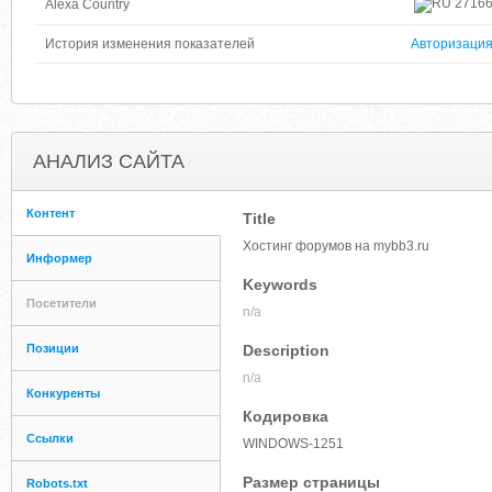
2716
Alexa Country
История изменения показателей
Авторизаци
АНАЛИЗ САЙТА
Контент
Title
Хостинг форумов на mybb3.ru
Информер
Keywords
Посетители
n/a
Позиции
Description
n/a
Конкуренты
Кодировка
Ссылки
WINDOWS-1251
Размер страницы
Robots.txt