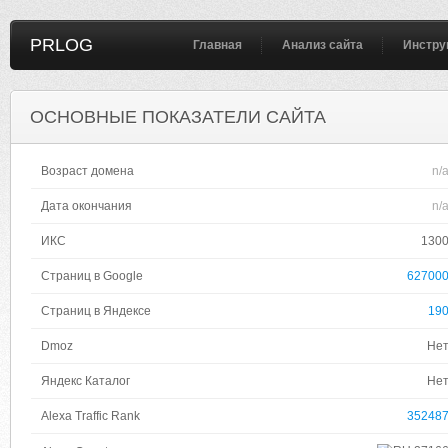
PRLOG
Главная
Анализ сайта
Инстру
ОСНОВНЫЕ ПОКАЗАТЕЛИ САЙТА
Возраст домена
n/
Дата окончания
n/
ИКС
130
Страниц в Google
62700
Страниц в Яндексе
19
Dmoz
Не
Яндекс Каталог
Не
Alexa Traffic Rank
35248