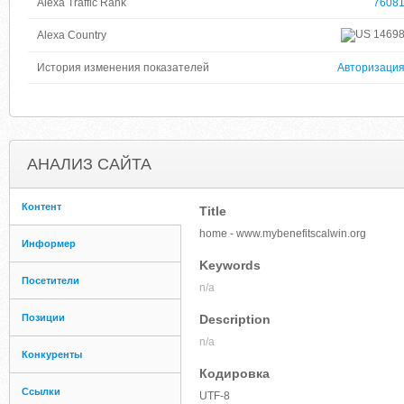
Alexa Traffic Rank
7608
1469
Alexa Country
История изменения показателей
Авторизаци
АНАЛИЗ САЙТА
Контент
Title
home - www.mybenefitscalwin.org
Информер
Keywords
Посетители
n/a
Позиции
Description
n/a
Конкуренты
Кодировка
Ссылки
UTF-8