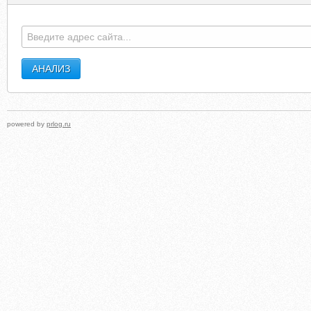
SWEETTREATSUPPLY.COM
BRANDYSTARRATT44.SKYROC
powered by
prlog.ru