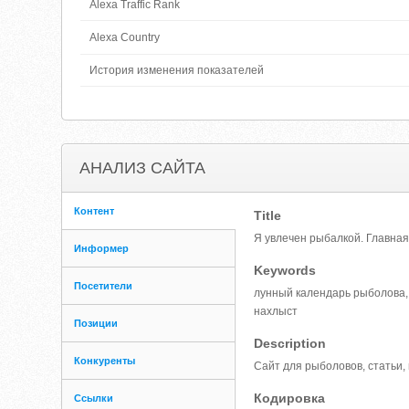
Alexa Traffic Rank
Alexa Country
История изменения показателей
АНАЛИЗ САЙТА
Контент
Title
Я увлечен рыбалкой. Главная
Информер
Keywords
Посетители
лунный календарь рыболова, 
нахлыст
Позиции
Description
Конкуренты
Сайт для рыболовов, статьи,
Кодировка
Ссылки