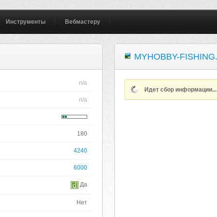
Инструменты
Вебмастеру
MYHOBBY-FISHING
n/a
Идет сбор информации..
n/a
180
4240
6000
Да
Нет