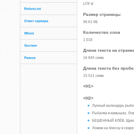
UTF-8
Robots.txt
Размер страницы
Ответ сервера
56.61 КБ
Количество слов
Whois
1 018
Хостинг
Длина текста на страни
16 845 симв.
Разное
Длина текста без проб
15 521 симв.
<H1>
<H2>
Лунный календарь рыбол
Рыбалка в камышах. Лов
БЕШЕННЫЙ КЛЁВ. Щука за
Ловим на блесну в секр