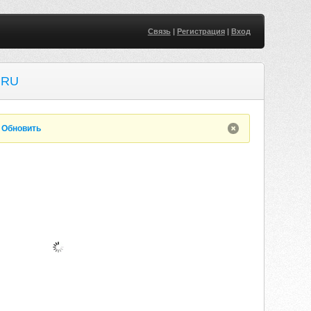
Связь
|
Регистрация
|
Вход
.RU
.
Обновить