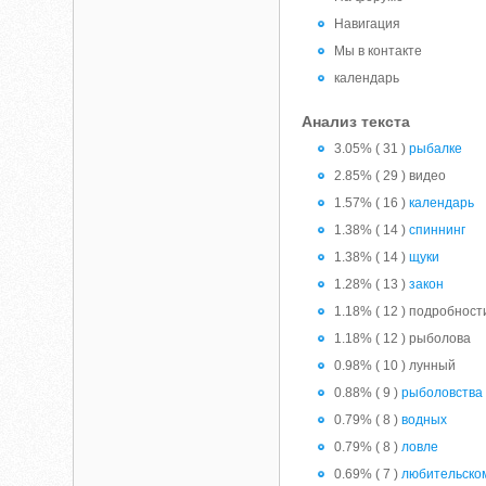
Навигация
Мы в контакте
календарь
Анализ текста
3.05% ( 31 )
рыбалке
2.85% ( 29 ) видео
1.57% ( 16 )
календарь
1.38% ( 14 )
спиннинг
1.38% ( 14 )
щуки
1.28% ( 13 )
закон
1.18% ( 12 ) подробност
1.18% ( 12 ) рыболова
0.98% ( 10 ) лунный
0.88% ( 9 )
рыболовства
0.79% ( 8 )
водных
0.79% ( 8 )
ловле
0.69% ( 7 )
любительско