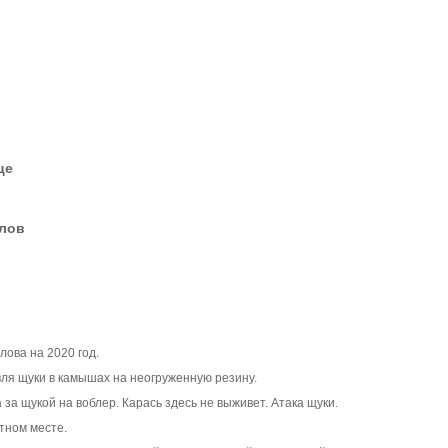
це
елов
ова на 2020 год.
ля щуки в камышах на неогруженную резину.
 щукой на воблер. Карась здесь не выживет. Атака щуки.
етном месте.