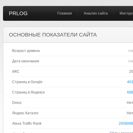
PRLOG
Главная
Анализ сайта
Инстру
ОСНОВНЫЕ ПОКАЗАТЕЛИ САЙТА
Возраст домена
n/
Дата окончания
n/
ИКС
2
Страниц в Google
40
Страниц в Яндексе
68
Dmoz
Не
Яндекс Каталог
Не
Alexa Traffic Rank
205809