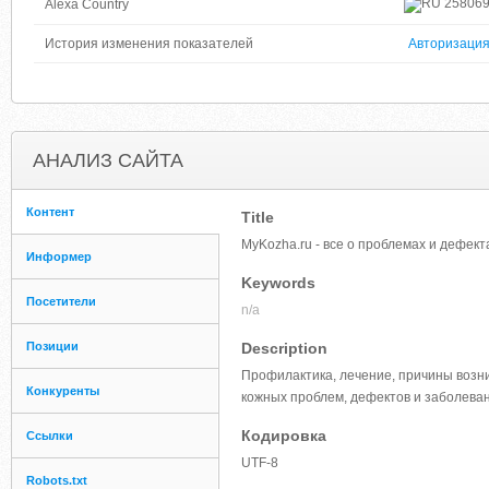
25806
Alexa Country
История изменения показателей
Авторизаци
АНАЛИЗ САЙТА
Контент
Title
MyKozha.ru - все о проблемах и дефект
Информер
Keywords
Посетители
n/a
Позиции
Description
Профилактика, лечение, причины возн
Конкуренты
кожных проблем, дефектов и заболева
Кодировка
Ссылки
UTF-8
Robots.txt