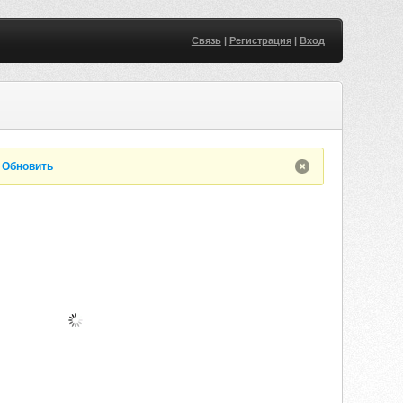
Связь
|
Регистрация
|
Вход
.
Обновить