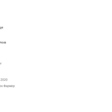
це
елов
r
 2020
ен Фармер