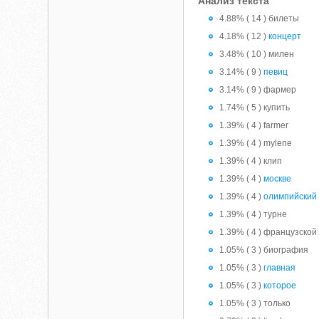
Анализ текста
4.88% ( 14 ) билеты
4.18% ( 12 )
концерт
3.48% ( 10 ) милен
3.14% ( 9 )
певиц
3.14% ( 9 ) фармер
1.74% ( 5 ) купить
1.39% ( 4 ) farmer
1.39% ( 4 ) mylene
1.39% ( 4 ) клип
1.39% ( 4 )
москве
1.39% ( 4 )
олимпийский
1.39% ( 4 ) турне
1.39% ( 4 ) французской
1.05% ( 3 ) биография
1.05% ( 3 )
главная
1.05% ( 3 )
которое
1.05% ( 3 ) только