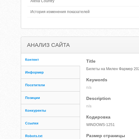
Alexa Country
История изменения показателей
АНАЛИЗ САЙТА
Контент
Title
Билеты на Милен Фармер 202
Информер
Keywords
Посетители
n/a
Позиции
Description
n/a
Конкуренты
Кодировка
Ссылки
WINDOWS-1251
Размер страницы
Robots.txt