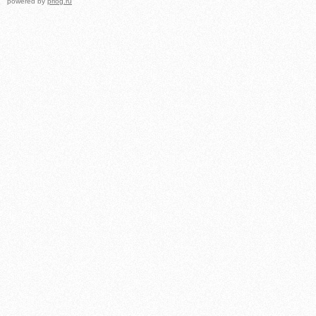
powered by
prlog.ru