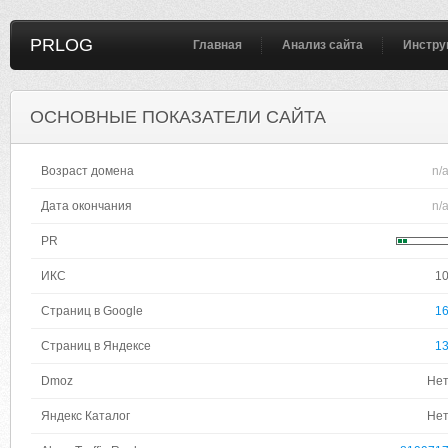
PRLOG
Главная
Анализ сайта
Инстру
ОСНОВНЫЕ ПОКАЗАТЕЛИ САЙТА
Возраст домена
n/
Дата окончания
n/
PR
ИКС
1
Страниц в Google
1
Страниц в Яндексе
1
Dmoz
Не
Яндекс Каталог
Не