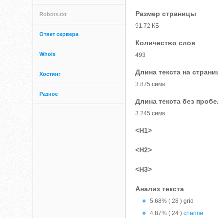
Размер страницы
Robots.txt
91.72 КБ
Ответ сервера
Количество слов
Whois
493
Длина текста на страни
Хостинг
3 875 симв.
Разное
Длина текста без проб
3 245 симв.
<H1>
<H2>
<H3>
Анализ текста
5.68% ( 28 ) grid
4.87% ( 24 )
channe