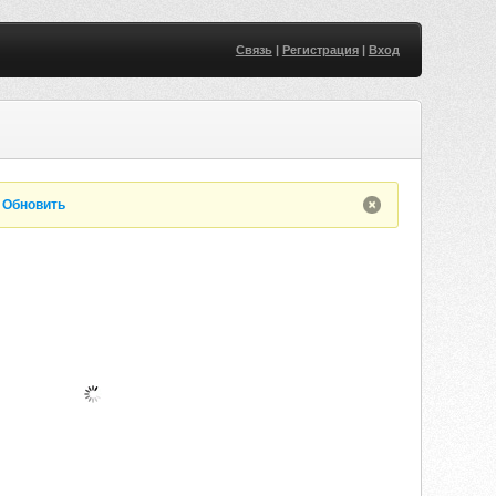
Связь
|
Регистрация
|
Вход
.
Обновить