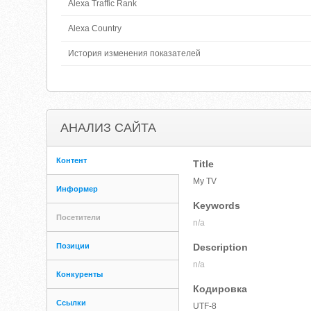
Alexa Traffic Rank
Alexa Country
История изменения показателей
АНАЛИЗ САЙТА
Контент
Title
My TV
Информер
Keywords
Посетители
n/a
Позиции
Description
n/a
Конкуренты
Кодировка
Ссылки
UTF-8