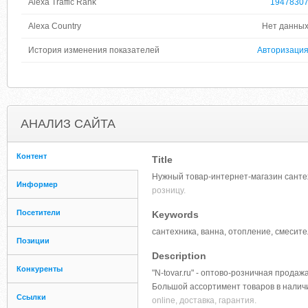
Alexa Traffic Rank
1947830
Alexa Country
Нет данны
История изменения показателей
Авторизаци
АНАЛИЗ САЙТА
Контент
Title
Нужный товар-интернет-магазин сантех
Информер
розницу.
Посетители
Keywords
сантехника, ванна, отопление, смесите
Позиции
Description
Конкуренты
"N-tovar.ru" - оптово-розничная прод
Большой ассортимент товаров в налич
Ссылки
online, доставка, гарантия.