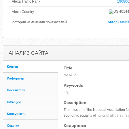
Alexa Traffic Rank
19080
4014
Alexa Country
История изменения показателей
Авторизаци
АНАЛИЗ САЙТА
Контент
Title
NAACP
Информер
Keywords
Посетители
n/a
Позиции
Description
The mission of the National Association fo
Конкуренты
economic equality o
f rights of all person
Кодировка
Ссылки