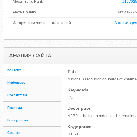
Alexa Traffic Rank
212762
Alexa Country
Нет данны
История изменения показателей
Авторизаци
АНАЛИЗ САЙТА
Контент
Title
National Association of Boards of Pharm
Информер
Keywords
Посетители
n/a
Позиции
Description
NABP is the independent and international 
Конкуренты
Кодировка
Ссылки
UTF-8