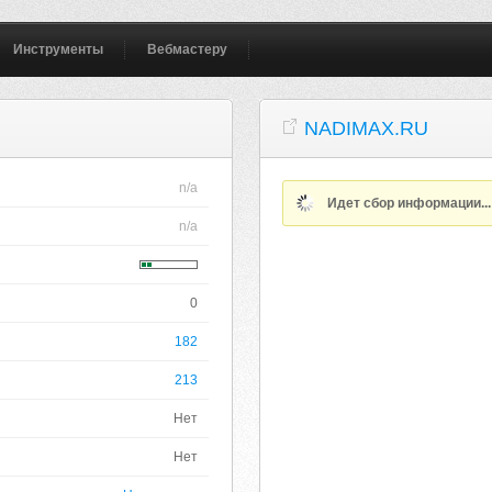
Инструменты
Вебмастеру
NADIMAX.RU
n/a
Идет сбор информации..
n/a
0
182
213
Нет
Нет