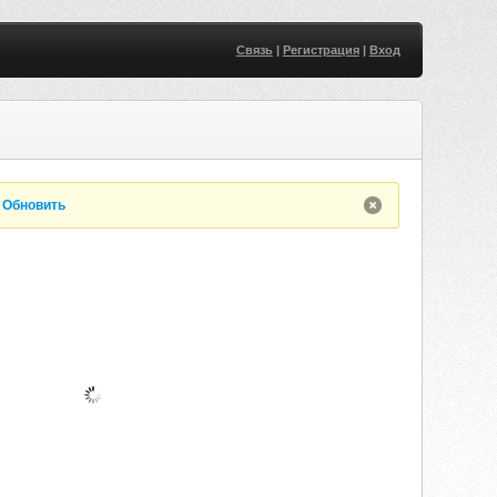
Связь
|
Регистрация
|
Вход
.
Обновить