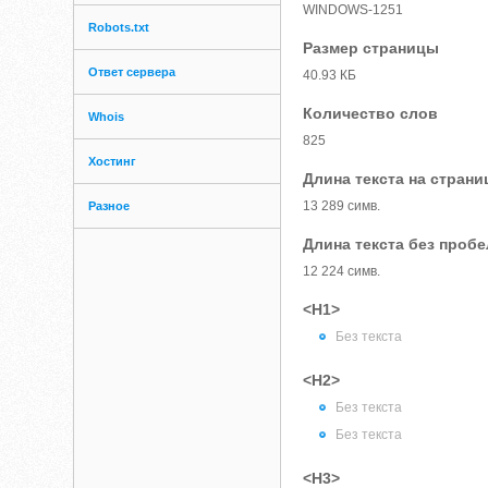
WINDOWS-1251
Robots.txt
Размер страницы
Ответ сервера
40.93 КБ
Количество слов
Whois
825
Хостинг
Длина текста на страни
13 289 симв.
Разное
Длина текста без проб
12 224 симв.
<H1>
Без текста
<H2>
Без текста
Без текста
<H3>