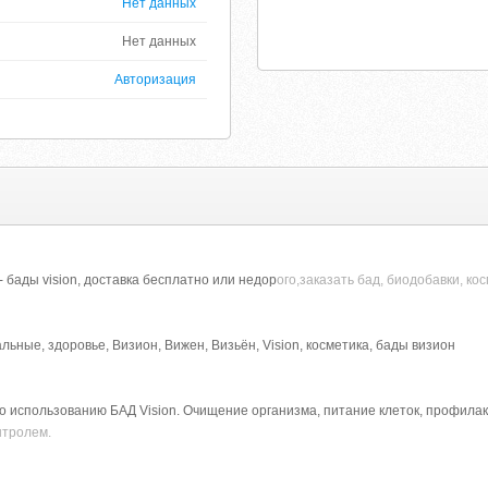
Нет данных
Нет данных
Авторизация
 бады vision, доставка бесплатно или недор
ого,заказать бад, биодобавки, ко
ьные, здоровье, Визион, Вижен, Визьён, Vision, косметика, бады визион
 использованию БАД Vision. Очищение организма, питание клеток, профилакт
нтролем.