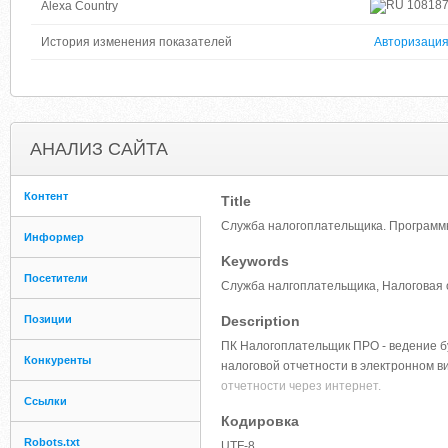
10818
Alexa Country
История изменения показателей
Авторизаци
АНАЛИЗ САЙТА
Контент
Title
Служба налогоплательщика. Программ
Информер
Keywords
Посетители
Служба налгоплательщика, Налоговая о
Позиции
Description
ПК Налогоплательщик ПРО - ведение бу
Конкуренты
налоговой отчетности в электронном в
отчетности через интернет.
Ссылки
Кодировка
Robots.txt
UTF-8