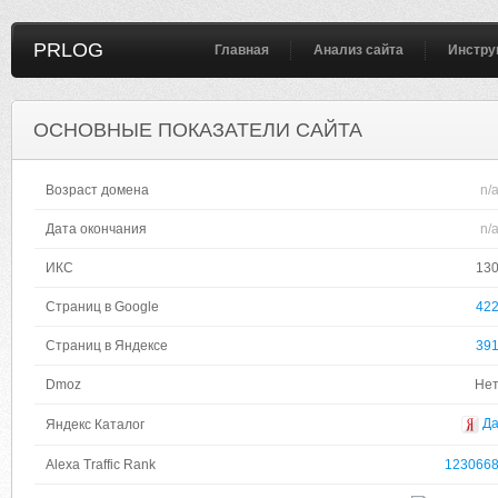
PRLOG
Главная
Анализ сайта
Инстру
ОСНОВНЫЕ ПОКАЗАТЕЛИ САЙТА
Возраст домена
n/
Дата окончания
n/
ИКС
13
Страниц в Google
42
Страниц в Яндексе
39
Dmoz
Не
Д
Яндекс Каталог
Alexa Traffic Rank
123066