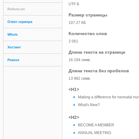
UTF-8
Robots.txt
Размер страницы
Ответ сервера
107.27 КБ
Количество слов
Whois
2 061
Хостинг
Длина текста на странице
16 194 симв.
Разное
Длина текста без пробелов
13 982 симв.
<H1>
Making a difference for neonatal nurs
What's New?
<H2>
BECOME A MEMBER
ANNUAL MEETING