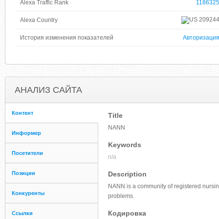
Alexa Traffic Rank
118632
20924
Alexa Country
История изменения показателей
Авторизаци
АНАЛИЗ САЙТА
Контент
Title
NANN
Информер
Keywords
Посетители
n/a
Позиции
Description
NANN is a community of registered nursing
Конкуренты
problems.
Кодировка
Ссылки