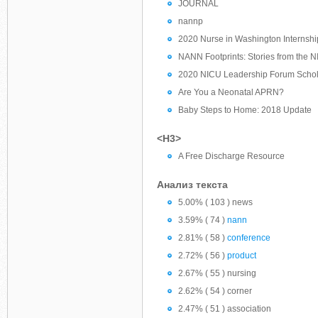
JOURNAL
nannp
2020 Nurse in Washington Internshi
NANN Footprints: Stories from the
2020 NICU Leadership Forum Schol
Are You a Neonatal APRN?
Baby Steps to Home: 2018 Update
<H3>
A Free Discharge Resource
Анализ текста
5.00% ( 103 ) news
3.59% ( 74 )
nann
2.81% ( 58 )
conference
2.72% ( 56 )
product
2.67% ( 55 ) nursing
2.62% ( 54 ) corner
2.47% ( 51 ) association