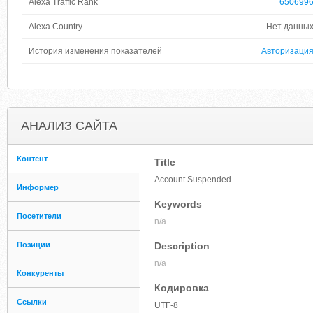
Alexa Traffic Rank
650699
Alexa Country
Нет данны
История изменения показателей
Авторизаци
АНАЛИЗ САЙТА
Контент
Title
Account Suspended
Информер
Keywords
Посетители
n/a
Позиции
Description
n/a
Конкуренты
Кодировка
Ссылки
UTF-8