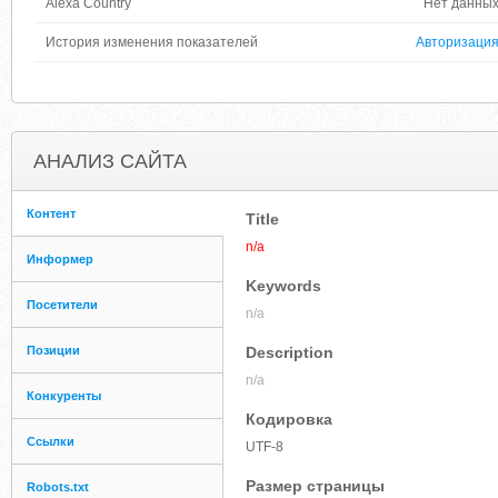
Alexa Country
Нет данны
История изменения показателей
Авторизаци
АНАЛИЗ САЙТА
Контент
Title
n/a
Информер
Keywords
Посетители
n/a
Позиции
Description
n/a
Конкуренты
Кодировка
Ссылки
UTF-8
Размер страницы
Robots.txt