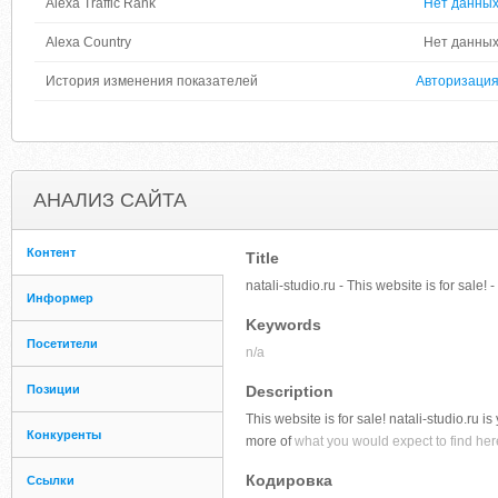
Alexa Traffic Rank
Нет данны
Alexa Country
Нет данны
История изменения показателей
Авторизаци
АНАЛИЗ САЙТА
Контент
Title
natali-studio.ru - This website is for sale! -
Информер
Keywords
Посетители
n/a
Позиции
Description
This website is for sale! natali-studio.ru is
Конкуренты
more of
what you would expect to find here,
Кодировка
Ссылки