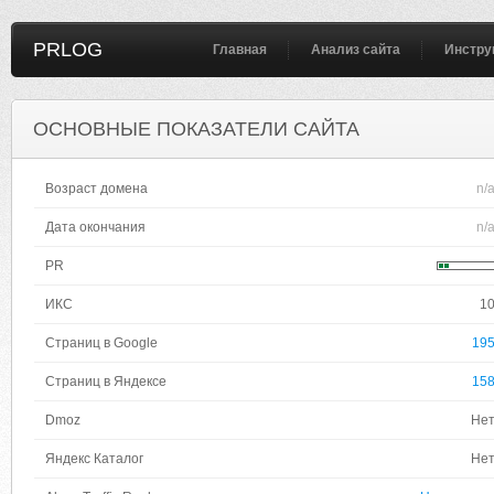
PRLOG
Главная
Анализ сайта
Инстру
ОСНОВНЫЕ ПОКАЗАТЕЛИ САЙТА
Возраст домена
n/
Дата окончания
n/
PR
ИКС
1
Страниц в Google
19
Страниц в Яндексе
15
Dmoz
Не
Яндекс Каталог
Не