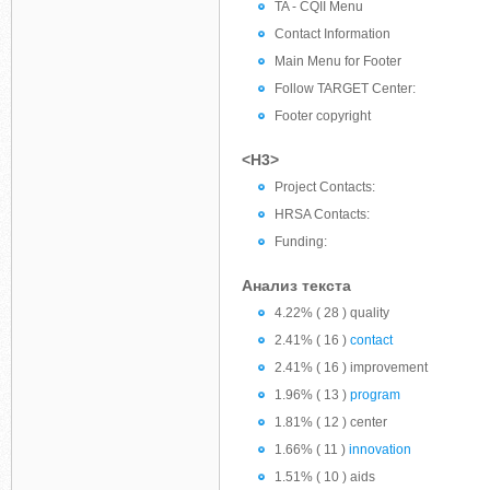
TA - CQII Menu
Contact Information
Main Menu for Footer
Follow TARGET Center:
Footer copyright
<H3>
Project Contacts:
HRSA Contacts:
Funding:
Анализ текста
4.22% ( 28 ) quality
2.41% ( 16 )
contact
2.41% ( 16 ) improvement
1.96% ( 13 )
program
1.81% ( 12 ) center
1.66% ( 11 )
innovation
1.51% ( 10 ) aids