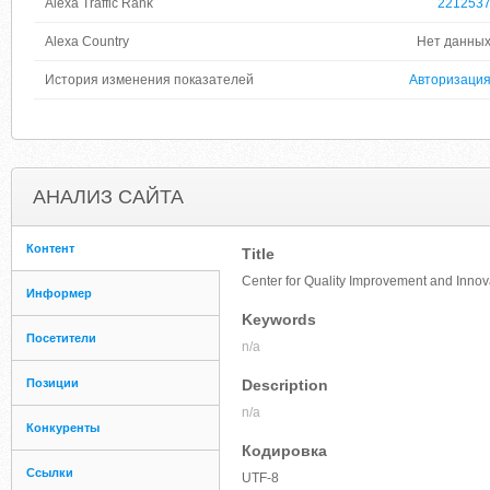
Alexa Traffic Rank
221253
Alexa Country
Нет данны
История изменения показателей
Авторизаци
АНАЛИЗ САЙТА
Контент
Title
Center for Quality Improvement and Innov
Информер
Keywords
Посетители
n/a
Позиции
Description
n/a
Конкуренты
Кодировка
Ссылки
UTF-8