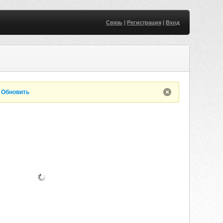
Связь
|
Регистрация
|
Вход
.
Обновить