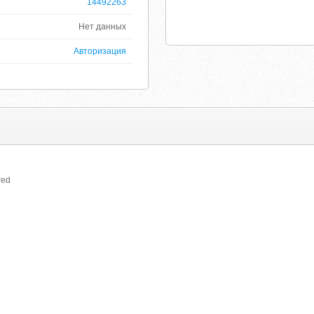
14492263
Нет данных
Авторизация
red