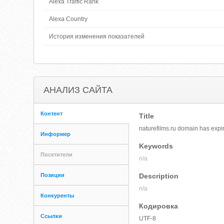
Alexa Traffic Rank
Alexa Country
История изменения показателей
АНАЛИЗ САЙТА
Контент
Title
naturefilms.ru domain has expi
Информер
Keywords
Посетители
n/a
Позиции
Description
n/a
Конкуренты
Кодировка
Ссылки
UTF-8