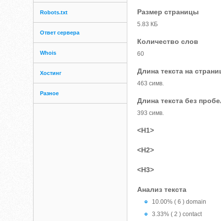
Размер страницы
Robots.txt
5.83 КБ
Ответ сервера
Количество слов
Whois
60
Длина текста на страни
Хостинг
463 симв.
Разное
Длина текста без проб
393 симв.
<H1>
<H2>
<H3>
Анализ текста
10.00% ( 6 ) domain
3.33% ( 2 ) contact