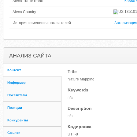
Alexa Traffic Rank
53660
13510
Alexa Country
История изменения показателей
Авторизаци
АНАЛИЗ САЙТА
Контент
Title
Nature Mapping
Информер
Keywords
Посетители
n/a
Позиции
Description
n/a
Конкуренты
Кодировка
Ссылки
UTF-8