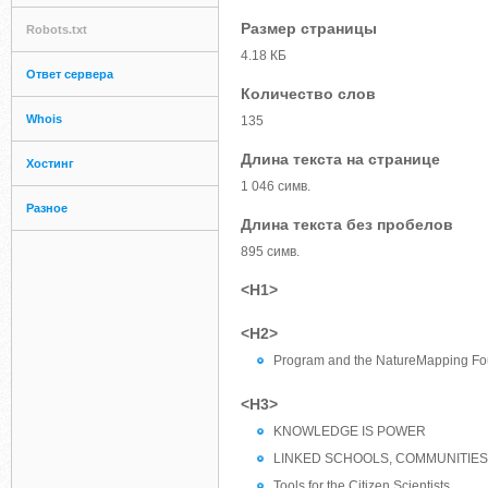
Размер страницы
Robots.txt
4.18 КБ
Ответ сервера
Количество слов
Whois
135
Длина текста на странице
Хостинг
1 046 симв.
Разное
Длина текста без пробелов
895 симв.
<H1>
<H2>
Program and the NatureMapping Fo
<H3>
KNOWLEDGE IS POWER
LINKED SCHOOLS, COMMUNITIES 
Tools for the Citizen Scientists