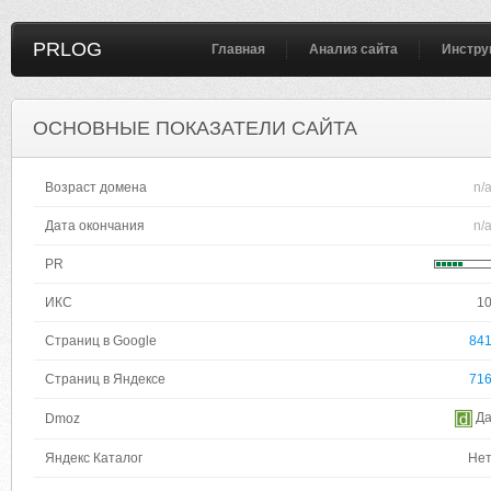
PRLOG
Главная
Анализ сайта
Инстру
ОСНОВНЫЕ ПОКАЗАТЕЛИ САЙТА
Возраст домена
n/
Дата окончания
n/
PR
ИКС
1
Страниц в Google
84
Страниц в Яндексе
71
Д
Dmoz
Яндекс Каталог
Не