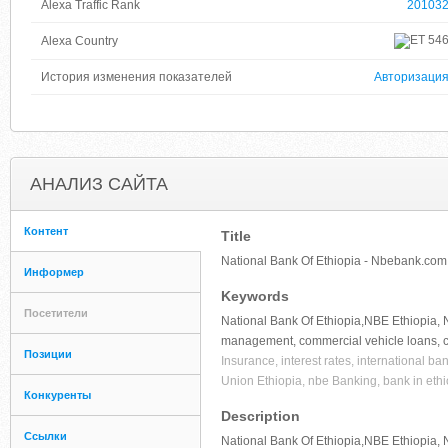
Alexa Traffic Rank
20103
54
Alexa Country
История изменения показателей
Авторизаци
АНАЛИЗ САЙТА
Контент
Title
National Bank Of Ethiopia - Nbebank.com
Информер
Keywords
Посетители
National Bank Of Ethiopia,NBE Ethiopia, N
management, commercial vehicle loans, cu
Позиции
Insurance, interest rates, international b
Union Ethiopia, nbe Banking, bank in ethi
Конкуренты
Description
Ссылки
National Bank Of Ethiopia,NBE Ethiopia, 