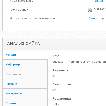
Alexa Traffic Rank
405705
59266
Alexa Country
История изменения показателей
Авторизаци
АНАЛИЗ САЙТА
Контент
Title
Education – Northern California Conferen
Информер
Keywords
Посетители
n/a
Позиции
Description
n/a
Конкуренты
Кодировка
Ссылки
UTF-8