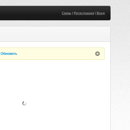
Связь
|
Регистрация
|
Вход
.
Обновить