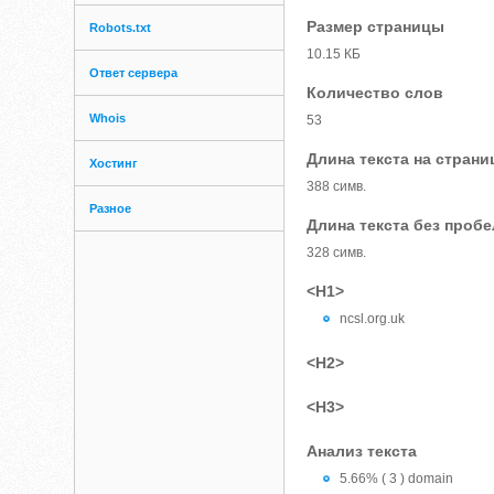
Размер страницы
Robots.txt
10.15 КБ
Ответ сервера
Количество слов
Whois
53
Длина текста на страни
Хостинг
388 симв.
Разное
Длина текста без проб
328 симв.
<H1>
ncsl.org.uk
<H2>
<H3>
Анализ текста
5.66% ( 3 ) domain