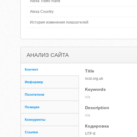
Alexa Traffic Rank
Alexa Country
История изменения показателей
АНАЛИЗ САЙТА
Контент
Title
ncsl.org.uk
Информер
Keywords
Посетители
n/a
Позиции
Description
n/a
Конкуренты
Кодировка
Ссылки
UTF-8