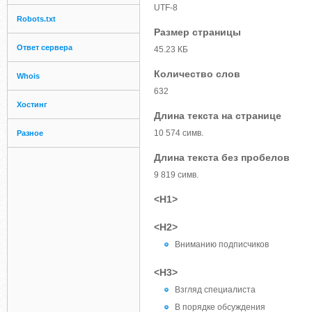
UTF-8
Robots.txt
Размер страницы
Ответ сервера
45.23 КБ
Количество слов
Whois
632
Хостинг
Длина текста на странице
10 574 симв.
Разное
Длина текста без пробелов
9 819 симв.
<H1>
<H2>
Вниманию подписчиков
<H3>
Взгляд специалиста
В порядке обсуждения