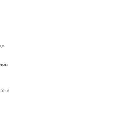
це
елов
 You!