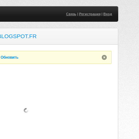
Связь
|
Регистрация
|
Вход
BLOGSPOT.FR
.
Обновить