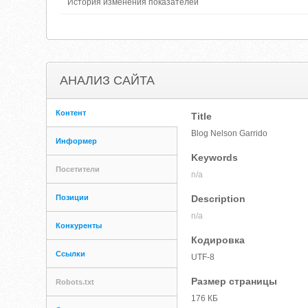
История изменения показателей
АНАЛИЗ САЙТА
Контент
Title
Blog Nelson Garrido
Информер
Keywords
Посетители
n/a
Позиции
Description
n/a
Конкуренты
Кодировка
Ссылки
UTF-8
Размер страницы
Robots.txt
176 КБ