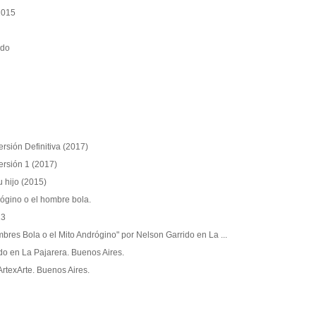
2015
ido
rsión Definitiva (2017)
ersión 1 (2017)
 hijo (2015)
rógino o el hombre bola.
13
res Bola o el Mito Andrógino" por Nelson Garrido en La ...
do en La Pajarera. Buenos Aires.
 ArtexArte. Buenos Aires.