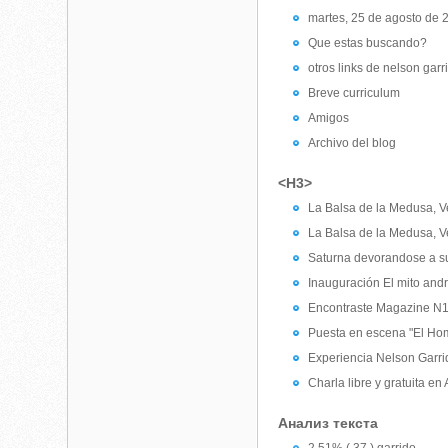
martes, 25 de agosto de 
Que estas buscando?
otros links de nelson garr
Breve curriculum
Amigos
Archivo del blog
<H3>
La Balsa de la Medusa, Ve
La Balsa de la Medusa, V
Saturna devorandose a su
Inauguración El mito and
Encontraste Magazine N
Puesta en escena "El Homb
Experiencia Nelson Garri
Charla libre y gratuita en
Анализ текста