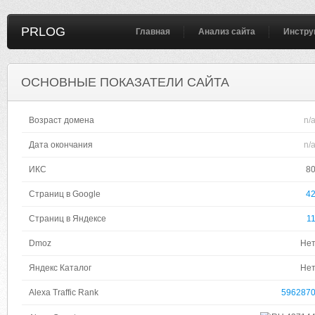
PRLOG
Главная
Анализ сайта
Инстру
ОСНОВНЫЕ ПОКАЗАТЕЛИ САЙТА
Возраст домена
n/
Дата окончания
n/
ИКС
8
Страниц в Google
4
Страниц в Яндексе
1
Dmoz
Не
Яндекс Каталог
Не
Alexa Traffic Rank
596287