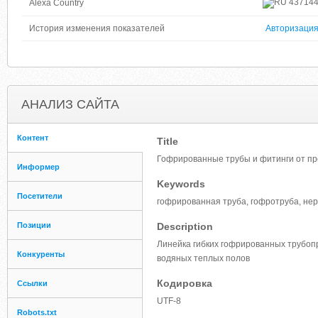
43714
Alexa Country
История изменения показателей
Авторизаци
АНАЛИЗ САЙТА
Контент
Title
Гофрированные трубы и фитинги от пр
Информер
Keywords
Посетители
гофрированная труба, гофротруба, нер
Позиции
Description
Линейка гибких гофрированных трубоп
Конкуренты
водяных теплых полов
Кодировка
Ссылки
UTF-8
Robots.txt