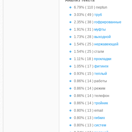
Анализ текста
6.79% ( 110 ) neptun
3.03% ( 49 )
труб
2.35% ( 38 )
гофрированные
1.91% ( 31 )
муфты
1.73% ( 28 )
выходной
1.54% ( 25 )
нержавеющей
1.54% ( 25 ) стали
1.11% ( 18 )
прокладки
1.05% ( 17 )
фитинги
0.93% ( 15 )
теплый
0.86% ( 14 ) работы
0.86% ( 14 ) режим
0.86% ( 14 ) телефон
0.86% ( 14 )
тройник
0.80% ( 13 ) email
0.80% ( 13 )
гибких
0.80% ( 13 )
систем