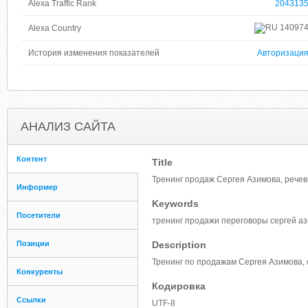
Alexa Traffic Rank
204313
14097
Alexa Country
История изменения показателей
Авторизаци
АНАЛИЗ САЙТА
Контент
Title
Тренинг продаж Сергея Азимова, речев
Информер
Keywords
Посетители
тренинг продажи переговоры сергей а
Позиции
Description
Тренинг по продажам Сергея Азимова, 
Конкуренты
Кодировка
Ссылки
UTF-8