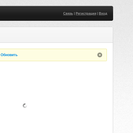
Связь
|
Регистрация
|
Вход
.
Обновить