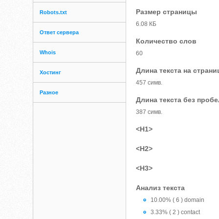
Размер страницы
Robots.txt
6.08 КБ
Ответ сервера
Количество слов
Whois
60
Длина текста на страни
Хостинг
457 симв.
Разное
Длина текста без проб
387 симв.
<H1>
<H2>
<H3>
Анализ текста
10.00% ( 6 ) domain
3.33% ( 2 ) contact