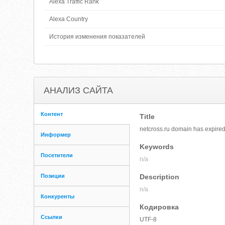
Alexa Traffic Rank
Alexa Country
История изменения показателей
АНАЛИЗ САЙТА
Контент
Title
netcross.ru domain has expire
Информер
Keywords
Посетители
n/a
Позиции
Description
n/a
Конкуренты
Кодировка
Ссылки
UTF-8