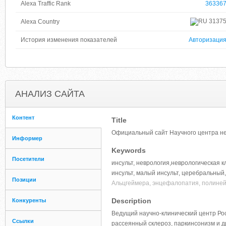
Alexa Traffic Rank
36336
3137
Alexa Country
История изменения показателей
Авторизаци
АНАЛИЗ САЙТА
Контент
Title
Официальный сайт Научного центра н
Информер
Keywords
Посетители
инсульт, неврология,неврологическая 
инсульт, малый инсульт, церебральный,
Позиции
Альцгеймера, энцефалопатия, полинейр
Description
Конкуренты
Ведущий научно-клинический центр Рос
Ссылки
рассеянный склероз, паркинсонизм и д