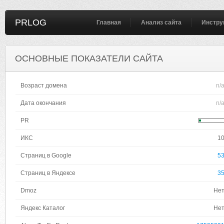
PRLOG
Главная
Анализ сайта
Инстру
ОСНОВНЫЕ ПОКАЗАТЕЛИ САЙТА
Возраст домена
n/
Дата окончания
n/
PR
ИКС
1
Страниц в Google
5
Страниц в Яндексе
3
Dmoz
Не
Яндекс Каталог
Не