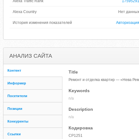
Alexa Traffic Rank
1759529
Alexa Country
Нет данны
История изменения показателей
Авторизаци
АНАЛИЗ САЙТА
Контент
Title
Ремонт и отделка квартир — «Нева Ре
Информер
Keywords
Посетители
n/a
Позиции
Description
n/a
Конкуренты
Кодировка
Ссылки
CP1251