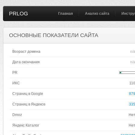
PRLOG
Главная
Анализ сайта
Инстру
ОСНОВНЫЕ ПОКАЗАТЕЛИ САЙТА
Возраст домена
n/
Дата окончания
n/
PR
ИКС
11
Страниц в Google
87
Страниц в Яндексе
33
Dmoz
Не
Яндекс Каталог
Не