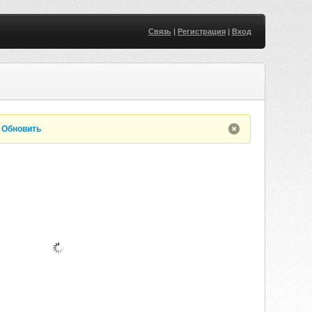
Связь
|
Регистрация
|
Вход
.
Обновить