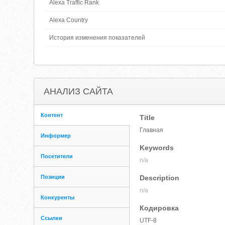
Alexa Traffic Rank
Alexa Country
История изменения показателей
АНАЛИЗ САЙТА
Контент
Title
Главная
Информер
Keywords
Посетители
n/a
Позиции
Description
n/a
Конкуренты
Кодировка
Ссылки
UTF-8