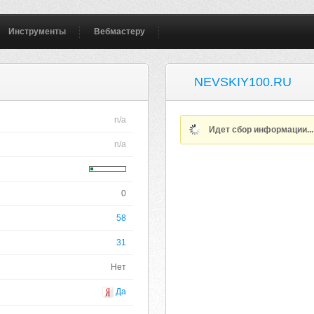
Инструменты
Вебмастеру
NEVSKIY100.RU
n/a
Идет сбор информации..
n/a
0
58
31
Нет
Да