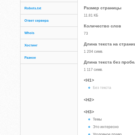
Размер страницы
Robots.txt
11.81 КБ
Ответ сервера
Количество слов
Whois
73
Длина текста на страни
Хостинг
1 204 симв.
Разное
Длина текста без проб
1 117 симв.
<H1>
Без текста
<H2>
<H3>
Темы
Это интересно
Уголовное право