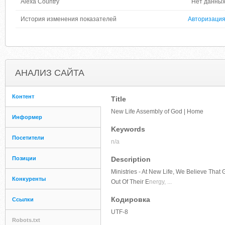
Alexa Country
Нет данны
История изменения показателей
Авторизаци
АНАЛИЗ САЙТА
Контент
Title
New Life Assembly of God | Home
Информер
Keywords
Посетители
n/a
Позиции
Description
Ministries - At New Life, We Believe That 
Конкуренты
Out Of Their E
nergy, ...
Кодировка
Ссылки
UTF-8
Robots.txt