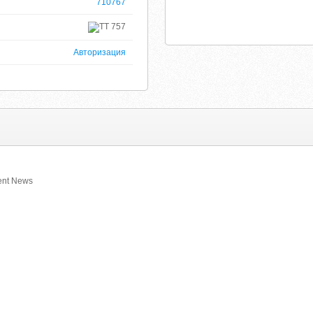
710767
757
Авторизация
ent News