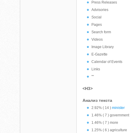
Press Releases
Advisories
Social
Pages
Search form
Videos
Image Library
E-Gazette
Calendar of Events
Links
""
<H3>
Анализ текста
2.92% ( 14 )
minister
1.46% ( 7 ) government
1.46% ( 7 ) more
1.25% ( 6 ) agriculture