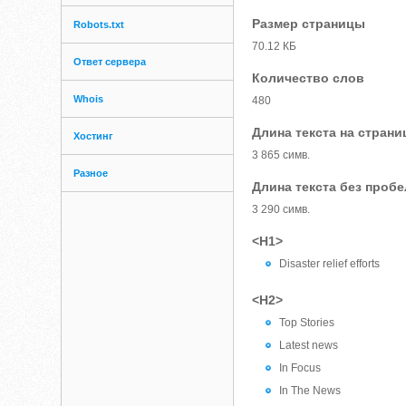
Размер страницы
Robots.txt
70.12 КБ
Ответ сервера
Количество слов
Whois
480
Длина текста на страни
Хостинг
3 865 симв.
Разное
Длина текста без проб
3 290 симв.
<H1>
Disaster relief efforts
<H2>
Top Stories
Latest news
In Focus
In The News