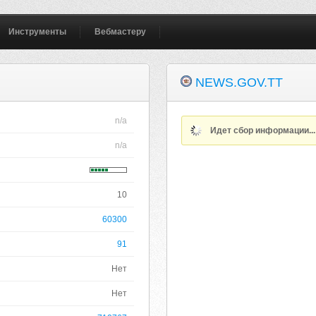
Инструменты
Вебмастеру
NEWS.GOV.TT
n/a
Идет сбор информации..
n/a
10
60300
91
Нет
Нет