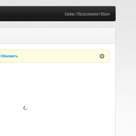
Связь
|
Регистрация
|
Вход
.
Обновить