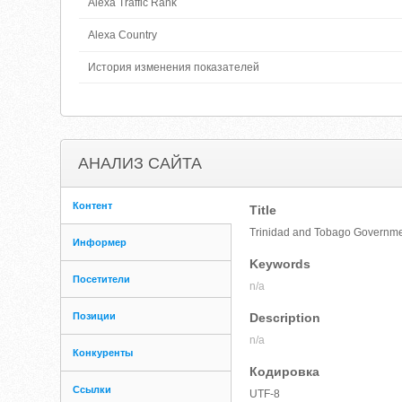
Alexa Traffic Rank
Alexa Country
История изменения показателей
АНАЛИЗ САЙТА
Контент
Title
Trinidad and Tobago Governm
Информер
Keywords
Посетители
n/a
Позиции
Description
n/a
Конкуренты
Кодировка
Ссылки
UTF-8