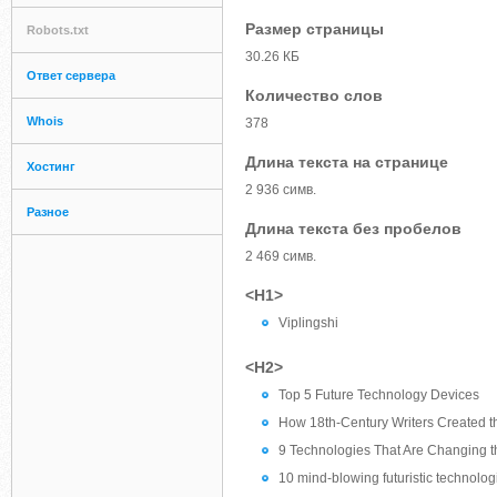
Размер страницы
Robots.txt
30.26 КБ
Ответ сервера
Количество слов
Whois
378
Длина текста на странице
Хостинг
2 936 симв.
Разное
Длина текста без пробелов
2 469 симв.
<H1>
Viplingshi
<H2>
Top 5 Future Technology Devices
How 18th-Century Writers Created t
9 Technologies That Are Changing t
10 mind-blowing futuristic technolog