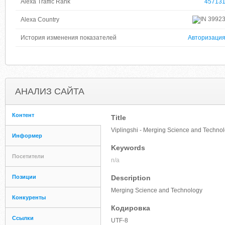
Alexa Traffic Rank
45713
3992
Alexa Country
История изменения показателей
Авторизаци
АНАЛИЗ САЙТА
Контент
Title
Viplingshi - Merging Science and Techno
Информер
Keywords
Посетители
n/a
Позиции
Description
Merging Science and Technology
Конкуренты
Кодировка
Ссылки
UTF-8