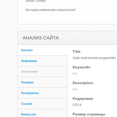
Alexa Country
История изменения показателей
АНАЛИЗ САЙТА
Контент
Title
Seite nicht korrekt eingerichtet
Информер
Keywords
Посетители
n/a
Позиции
Description
n/a
Конкуренты
Кодировка
Ссылки
UTF-8
Размер страницы
Robots.txt