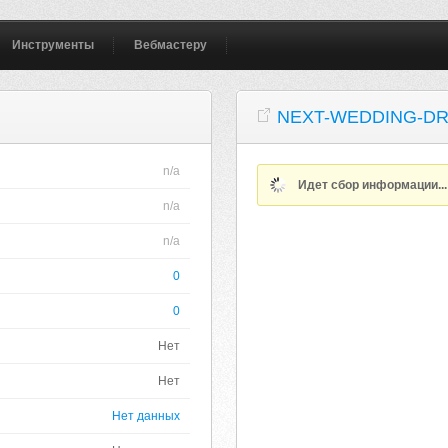
Инструменты
Вебмастеру
NEXT-WEDDING-DR
n/a
Идет сбор информации..
n/a
n/a
0
0
Нет
Нет
Нет данных