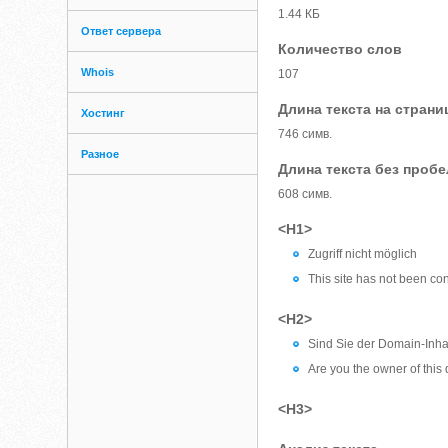
1.44 КБ
Ответ сервера
Количество слов
Whois
107
Длина текста на страни
Хостинг
746 симв.
Разное
Длина текста без проб
608 симв.
<H1>
Zugriff nicht möglich
This site has not been con
<H2>
Sind Sie der Domain-Inh
Are you the owner of thi
<H3>