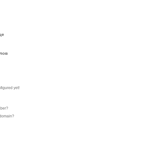
це
елов
figured yet!
aber?
s domain?